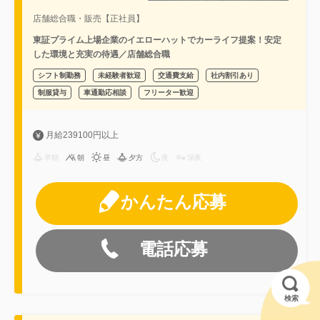
店舗総合職・販売【正社員】
東証プライム上場企業のイエローハットでカーライフ提案！安定
した環境と充実の待遇／店舗総合職
シフト制勤務
未経験者歓迎
交通費支給
社内割引あり
制服貸与
車通勤応相談
フリーター歓迎
月給239100円以上
早朝
朝
昼
夕方
夜
深夜
かんたん応募
電話応募
検索