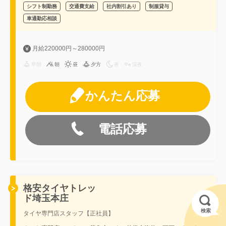
シフト制勤務
交通費支給
社内割引あり
制服貸与
車通勤応相談
月給220000円～280000円
早朝
朝
昼
夕方
夜
深夜
かんたん応募
電話応募
格安タイヤトレッ
ド埼玉本庄
検索
タイヤ専門店スタッフ【正社員】